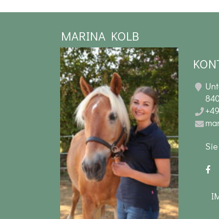
MARINA KOLB
KONT
Unt
840
+49
mar
Sie
I