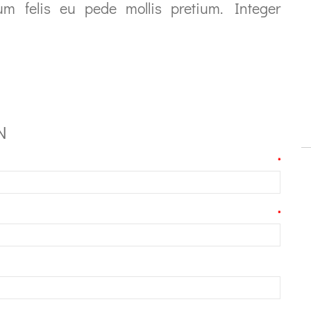
tum felis eu pede mollis pretium. Integer
N
*
*