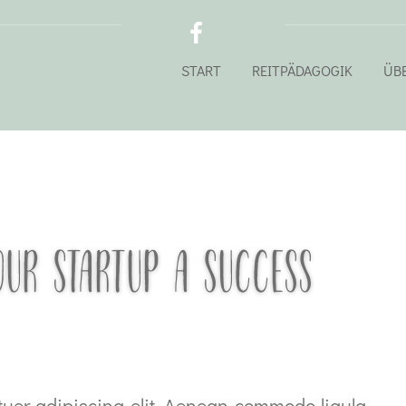
START
REITPÄDAGOGIK
ÜB
OUR STARTUP A SUCCESS
tuer adipiscing elit. Aenean commodo ligula